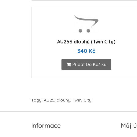
AU25S dlouhý (Twin City)
340 Kč
Přidat Do Košíku
Tagy:
AU25
,
dlouhý
,
Twin
,
City
Informace
Můj ú