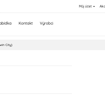
Můj účet
Ak
nabídka
Kontakt
Výrobci
win City)