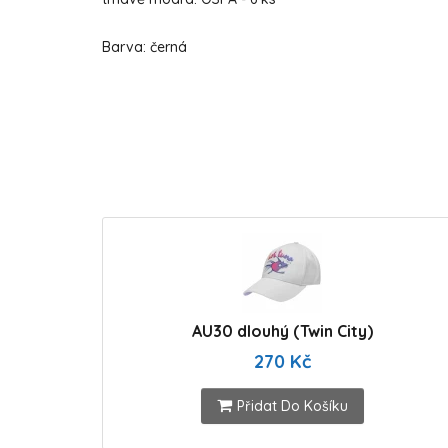
Barva: černá
AU30 dlouhý (Twin City)
270 Kč
Přidat Do Košíku