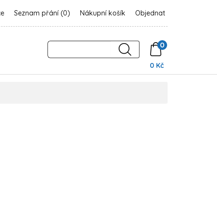
ce
Seznam přání (0)
Nákupní košík
Objednat
0
0 Kč