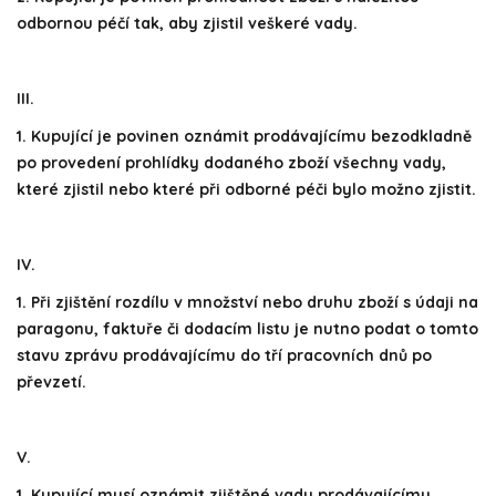
odbornou péčí tak, aby zjistil veškeré vady.
III.
1. Kupující je povinen oznámit prodávajícímu bezodkladně
po provedení prohlídky dodaného zboží všechny vady,
které zjistil nebo které při odborné péči bylo možno zjistit.
IV.
1. Při zjištění rozdílu v množství nebo druhu zboží s údaji na
paragonu, faktuře či dodacím listu je nutno podat o tomto
stavu zprávu prodávajícímu do tří pracovních dnů po
převzetí.
V.
1. Kupující musí oznámit zjištěné vady prodávajícímu