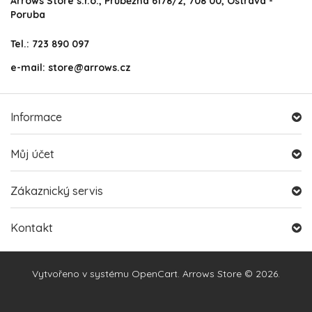
Arrows Store s.r.o., Průběžná 6178/2, 708 00, Ostrava -
Poruba
Tel.: 723 890 097
e-mail: store@arrows.cz
Informace
Můj účet
Zákaznický servis
Kontakt
Vytvořeno v systému
OpenCart
. Arrows Store © 2026.