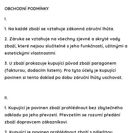
OBCHODNÍ PODMÍNKY
I.
1. Na každé zboží se vztahuje zákonná záruční lhůta.
2. Záruka se vztahuje na všechny zjevné a skryté vady
zboží, které nejsou slučitelné s jeho funkčností, užitnými a
estetickými vlastnostmi.
3. U zboží prokazuje kupující původ zboží paragonem
(fakturou, dodacím listem). Pro tyto účely je kupující
povinen si tento doklad po dobu záruční lhůty uschovat.
II.
1. Kupující je povinen zboží prohlédnout bez zbytečného
odkladu po jeho převzetí. Převzetím se rozumí předání
zboží dopravcem zákazníkovi.
2. Kupující je povinen prohlédnout zboží s náležitou