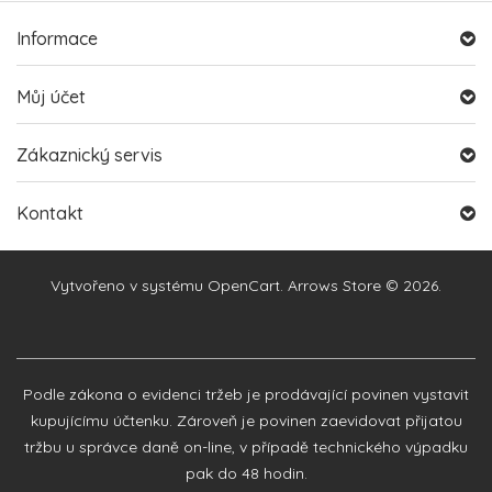
Informace
Můj účet
Zákaznický servis
Kontakt
Vytvořeno v systému
OpenCart
. Arrows Store © 2026.
Podle zákona o evidenci tržeb je prodávající povinen vystavit
kupujícímu účtenku. Zároveň je povinen zaevidovat přijatou
tržbu u správce daně on-line, v případě technického výpadku
pak do 48 hodin.