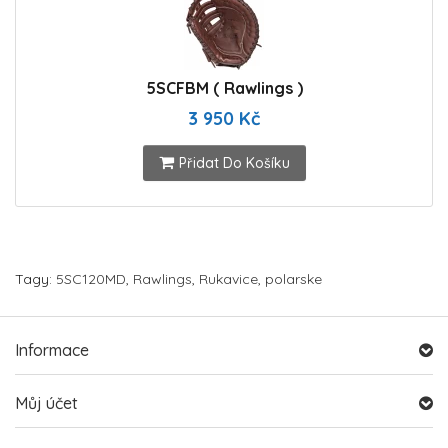
5SCFBM ( Rawlings )
3 950 Kč
Přidat Do Košíku
Tagy:
5SC120MD
,
Rawlings
,
Rukavice
,
polarske
Informace
Můj účet