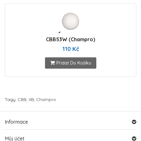
CBB53W (Champro)
110 Kč
Přidat Do Košíku
Tagy:
CBB
,
XB
,
Champro
Informace
Můj účet