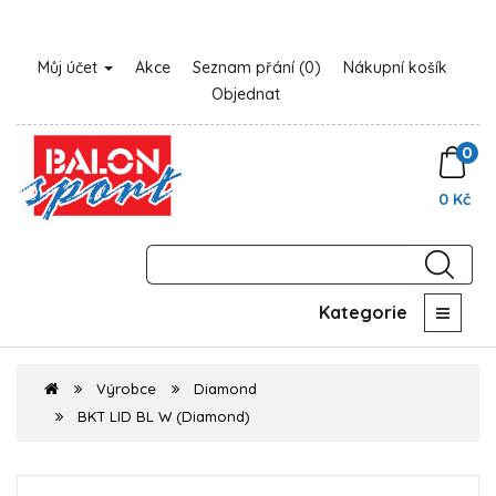
Můj účet
Akce
Seznam přání (0)
Nákupní košík
Objednat
0
0 Kč
Kategorie
Výrobce
Diamond
BKT LID BL W (Diamond)