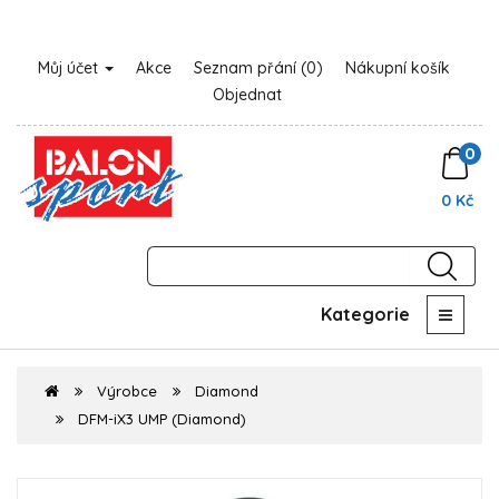
Můj účet
Akce
Seznam přání (0)
Nákupní košík
Objednat
0
0 Kč
Kategorie
Výrobce
Diamond
DFM-iX3 UMP (Diamond)