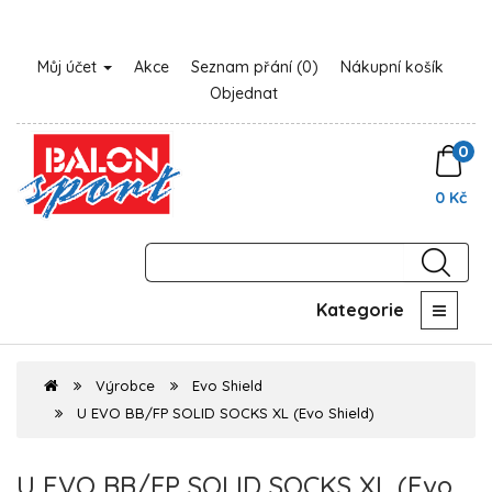
Můj účet
Akce
Seznam přání (0)
Nákupní košík
Objednat
0
0 Kč
Kategorie
Výrobce
Evo Shield
U EVO BB/FP SOLID SOCKS XL (Evo Shield)
U EVO BB/FP SOLID SOCKS XL (Evo