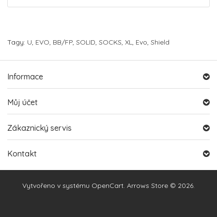
Tagy:
U
,
EVO
,
BB/FP
,
SOLID
,
SOCKS
,
XL
,
Evo
,
Shield
Informace
Můj účet
Zákaznický servis
Kontakt
Vytvořeno v systému
OpenCart
. Arrows Store © 2026.