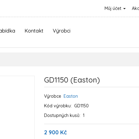
Můj účet
Ak
nabídka
Kontakt
Výrobci
GD1150 (Easton)
Výrobce
Easton
Kód výrobku:
GD1150
Dostupných kusů:
1
2 900 Kč