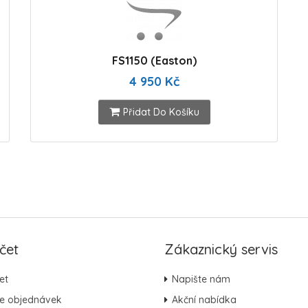
FS1150 (Easton)
4 950 Kč
Přidat Do Košíku
čet
Zákaznický servis
et
Napište nám
ie objednávek
Akční nabídka