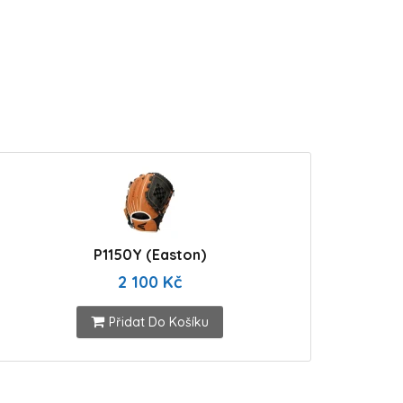
P1150Y (Easton)
2 100 Kč
Přidat Do Košíku