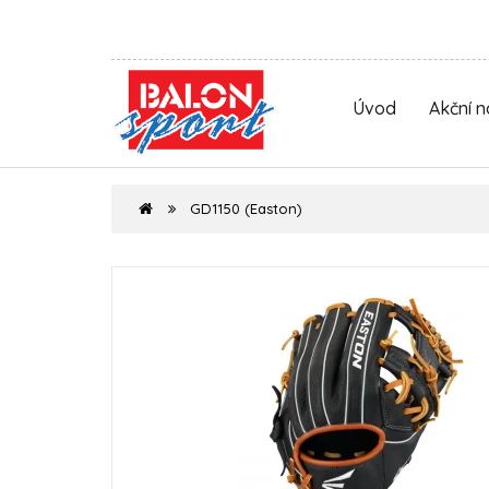
Úvod
Akční 
GD1150 (Easton)