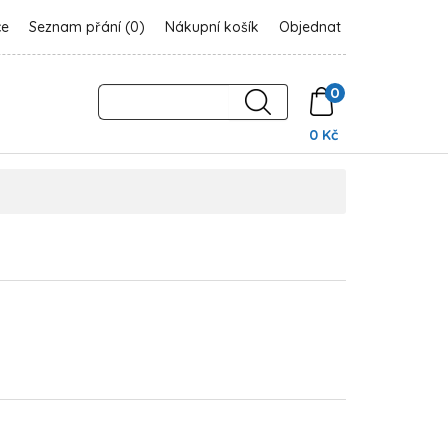
ce
Seznam přání (0)
Nákupní košík
Objednat
0
0 Kč