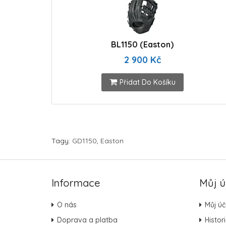
BL1150 (Easton)
2 900 Kč
Přidat Do Košíku
Tagy:
GD1150
,
Easton
Informace
Můj ú
O nás
Můj úč
Doprava a platba
Histor