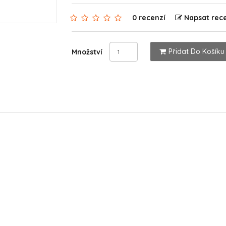
0 recenzí
Napsat rec
Přidat Do Košíku
Množství