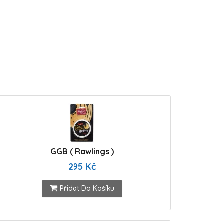
GGB ( Rawlings )
295 Kč
Přidat Do Košíku