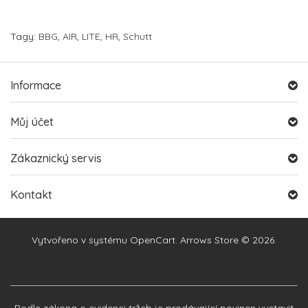
Tagy:
BBG
,
AIR
,
LITE
,
HR
,
Schutt
Informace
Můj účet
Zákaznický servis
Kontakt
Vytvořeno v systému
OpenCart
. Arrows Store © 2026.