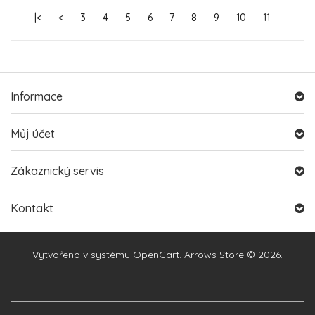
|<
<
3
4
5
6
7
8
9
10
11
Informace
Můj účet
Zákaznický servis
Kontakt
Vytvořeno v systému
OpenCart
. Arrows Store © 2026.