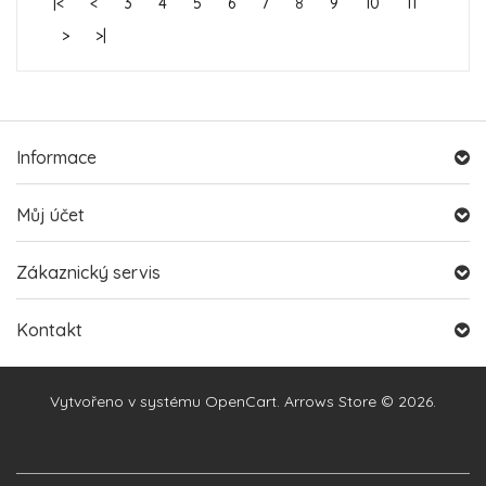
|<
<
3
4
5
6
7
8
9
10
11
>
>|
Informace
Můj účet
Zákaznický servis
Kontakt
Vytvořeno v systému
OpenCart
. Arrows Store © 2026.