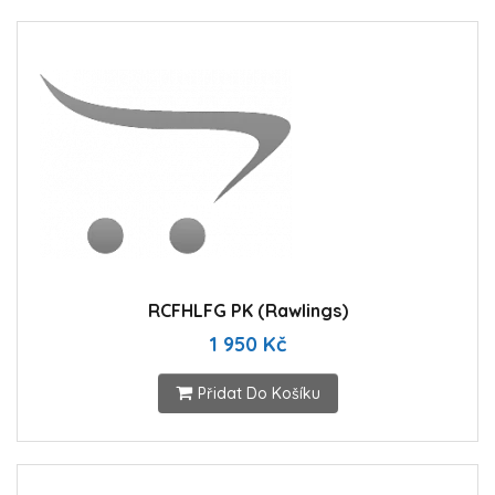
RCFHLFG PK (Rawlings)
1 950 Kč
Přidat Do Košíku