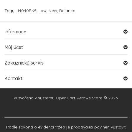
Tagy:
J4040BK5
,
Low
,
New
,
Balance
Informace
Můj účet
Zákaznický servis
Kontakt
Vytvořeno v systému
OpenCart
. Arrows Store © 2026.
Podle zákona o evidenci tržeb je prodávající povinen vystavit