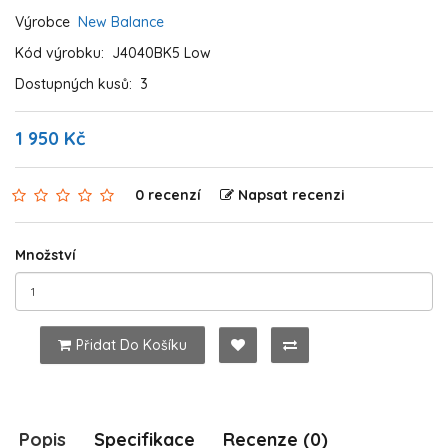
Výrobce
New Balance
Kód výrobku:
J4040BK5 Low
Dostupných kusů:
3
1 950 Kč
0 recenzí
Napsat recenzi
Množství
Přidat Do Košíku
Popis
Specifikace
Recenze (0)