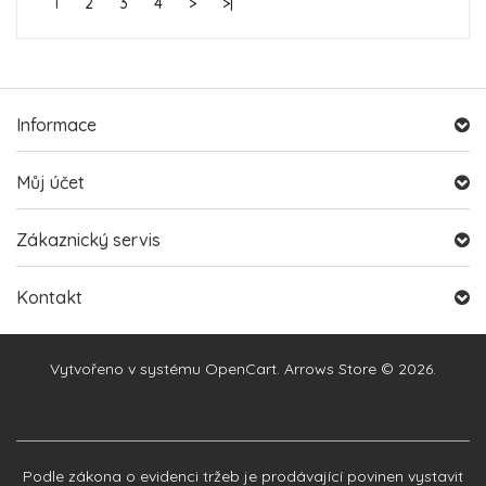
1
2
3
4
>
>|
Informace
Můj účet
Zákaznický servis
Kontakt
Vytvořeno v systému
OpenCart
. Arrows Store © 2026.
Podle zákona o evidenci tržeb je prodávající povinen vystavit