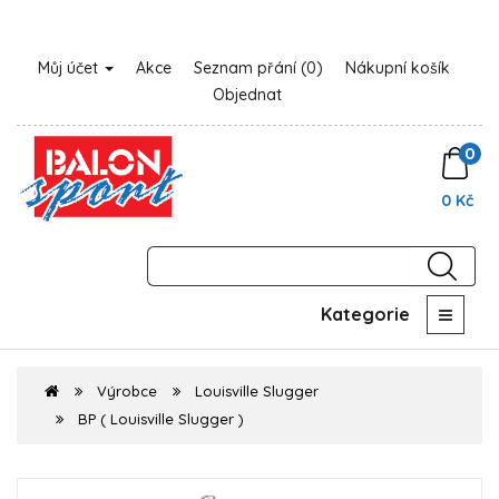
Můj účet
Akce
Seznam přání (0)
Nákupní košík
Objednat
0
0 Kč
Kategorie
Výrobce
Louisville Slugger
BP ( Louisville Slugger )