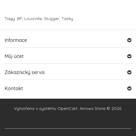
Tagy:
BP
,
Louisville
,
Slugger
,
Tasky
Informace
Můj účet
Zákaznický servis
Kontakt
Vytvořeno v systému
OpenCart
. Arrows Store © 2026.