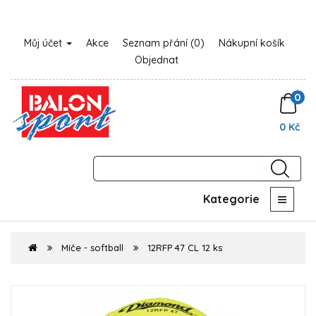
Můj účet
Akce
Seznam přání (0)
Nákupní košík
Objednat
0
0 Kč
Kategorie
Míče - softball
12RFP 47 CL 12 ks