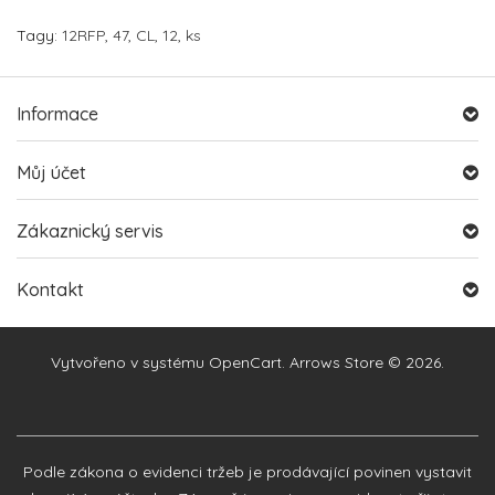
Tagy:
12RFP
,
47
,
CL
,
12
,
ks
Informace
Můj účet
Zákaznický servis
Kontakt
Vytvořeno v systému
OpenCart
. Arrows Store © 2026.
Podle zákona o evidenci tržeb je prodávající povinen vystavit