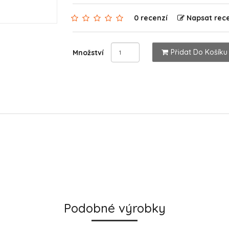
0 recenzí
Napsat rec
Přidat Do Košíku
Množství
Podobné výrobky