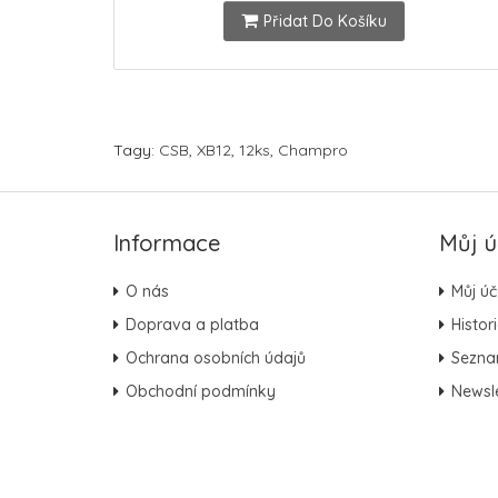
Přidat Do Košíku
Tagy:
CSB
,
XB12
,
12ks
,
Champro
Informace
Můj ú
O nás
Můj úč
Doprava a platba
Histor
Ochrana osobních údajů
Sezna
Obchodní podmínky
Newsle