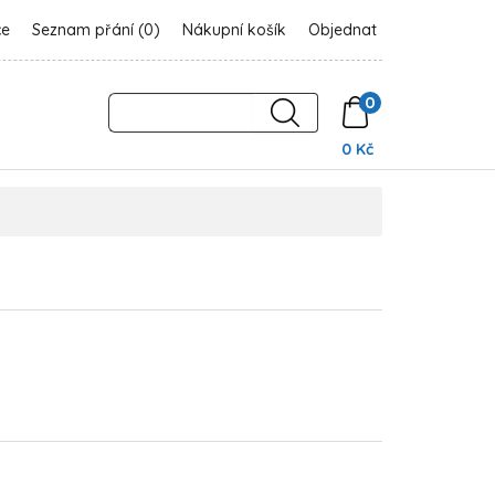
ce
Seznam přání (0)
Nákupní košík
Objednat
0
0 Kč