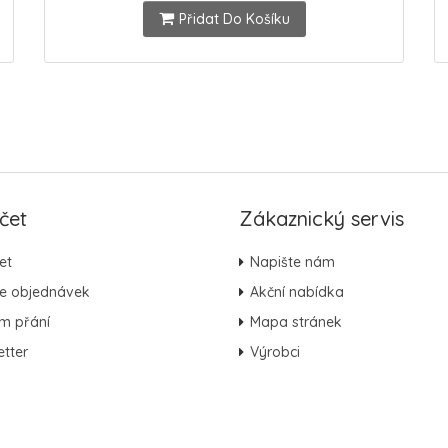
Přidat Do Košíku
čet
Zákaznický servis
et
Napište nám
ie objednávek
Akční nabídka
m přání
Mapa stránek
tter
Výrobci