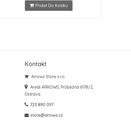
Přidat Do Košíku
Kontakt
Arrows Store s.r.o.
Areál ARROWS, Průběžná 6178/2,
Ostrava
723 890 097
store@arrows.cz