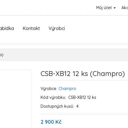
Můj účet
Ak
nabídka
Kontakt
Výrobci
o)
CSB-XB12 12 ks (Champro)
Výrobce
Champro
Kód výrobku:
CSB-XB12 12 ks
Dostupných kusů:
4
2 900 Kč