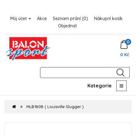
Můj účet
Akce
Seznam přání (0)
Nákupní košík
Objednat
0
0 Kč
Kategorie
MLB180B ( Louisville Slugger )