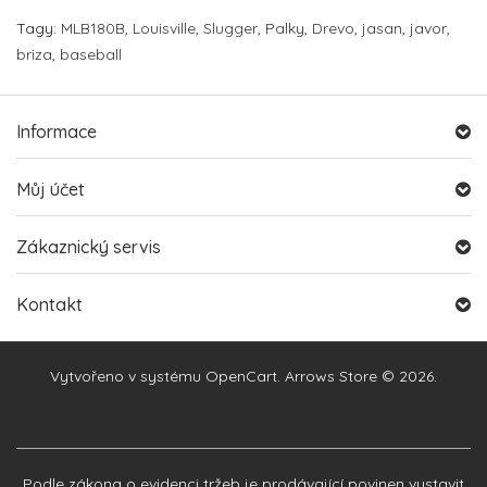
Tagy:
MLB180B
,
Louisville
,
Slugger
,
Palky
,
Drevo
,
jasan
,
javor
,
briza
,
baseball
Informace
Můj účet
Zákaznický servis
Kontakt
Vytvořeno v systému
OpenCart
. Arrows Store © 2026.
Podle zákona o evidenci tržeb je prodávající povinen vystavit