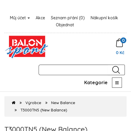
Můj účet
Akce
Seznam přání (0)
Nákupní košík
Objednat
0
0 Kč
Kategorie
Výrobce
New Balance
T3000TN5 (New Balance)
T3000TN5 (New Balance)