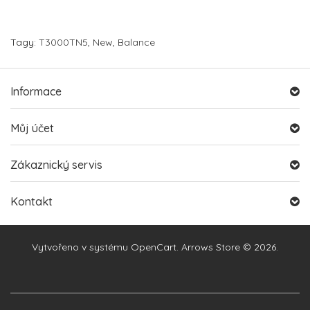
Tagy:
T3000TN5
,
New
,
Balance
Informace
Můj účet
Zákaznický servis
Kontakt
Vytvořeno v systému
OpenCart
. Arrows Store © 2026.