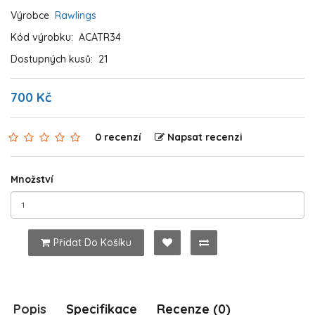
Výrobce
Rawlings
Kód výrobku:
ACATR34
Dostupných kusů:
21
700 Kč
0 recenzí
Napsat recenzi
Množství
Přidat Do Košíku
Popis
Specifikace
Recenze (0)