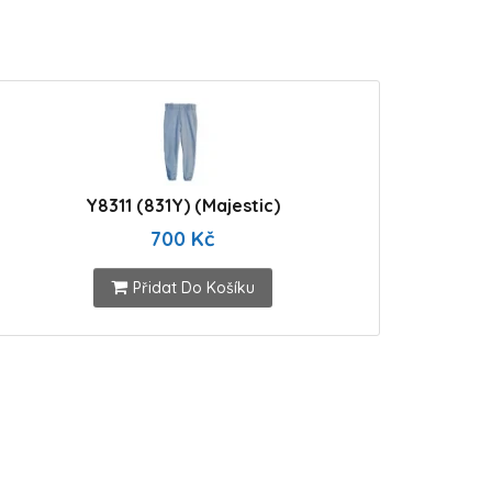
Y8311 (831Y) (Majestic)
700 Kč
Přidat Do Košíku