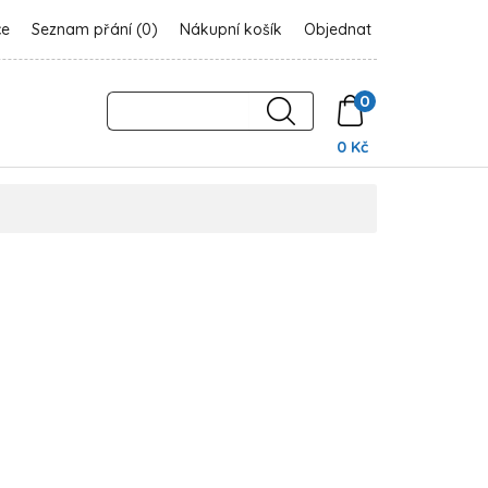
ce
Seznam přání (0)
Nákupní košík
Objednat
0
0 Kč