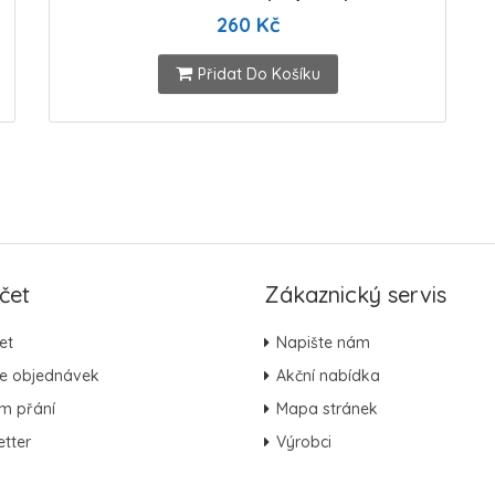
260 Kč
Přidat Do Košíku
čet
Zákaznický servis
et
Napište nám
ie objednávek
Akční nabídka
m přání
Mapa stránek
tter
Výrobci