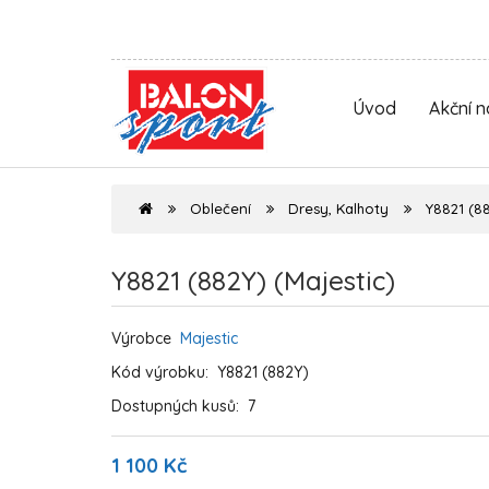
Úvod
Akční 
Oblečení
Dresy, Kalhoty
Y8821 (88
Y8821 (882Y) (Majestic)
Výrobce
Majestic
Kód výrobku:
Y8821 (882Y)
Dostupných kusů:
7
1 100 Kč