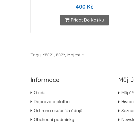
400 Kč
Přidat Do Košíku
Tagy:
Y8821
,
882Y
,
Majestic
Informace
Můj ú
O nás
Můj úč
Doprava a platba
Histor
Ochrana osobních údajů
Sezna
Obchodní podmínky
Newsle