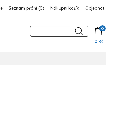
ce
Seznam přání (0)
Nákupní košík
Objednat
0
0 Kč