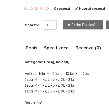
0 recenzí
Napsat recenzi
Přidat Do Košíku
Množství
Popis
Specifikace
Recenze (0)
Kategorie: Dresy, Kalhoty
Velikost: bílá: M - 2 ks, L - 10 ks, XL - 9 ks
šedá: M - 1 ks, L - 3 ks, XL - 2 ks
šedá: M - 1 ks, L - 3 ks, XL - 2 ks
šedá: M - 1 ks, L - 3 ks, XL - 2 ks
Barva: bílá