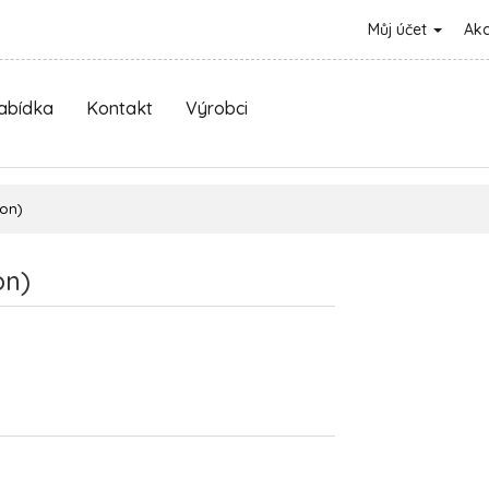
Můj účet
Ak
nabídka
Kontakt
Výrobci
on)
on)