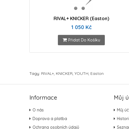
RIVAL+ KNICKER (Easton)
1 050 Kč
Přidat Do Košíku
Tagy:
RIVAL+
,
KNICKER
,
YOUTH
,
Easton
Informace
Můj ú
O nás
Můj úč
Doprava a platba
Histor
Ochrana osobních údajů
Sezna