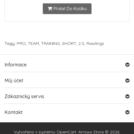
Přidat Do Košíku
Tagy:
PRO
,
TEAM
,
TRAINING
,
SHORT
,
2.0
,
Rawlings
Informace
Můj účet
Zákaznický servis
Kontakt
Vytvořeno v systému
OpenCart
. Arrows Store © 2026.