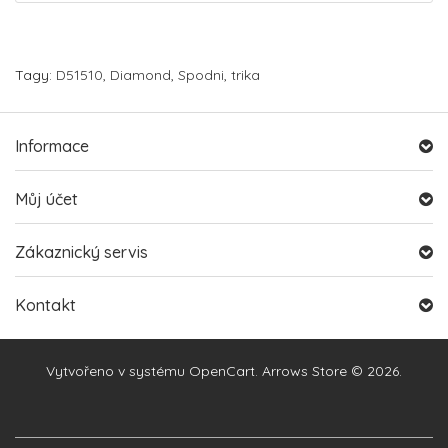
Tagy:
D51510
,
Diamond
,
Spodni
,
trika
Informace
Můj účet
Zákaznický servis
Kontakt
Vytvořeno v systému
OpenCart
. Arrows Store © 2026.