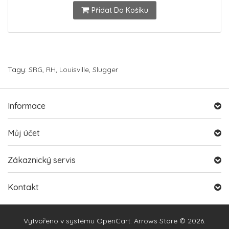
Přidat Do Košíku
Tagy:
SRG
,
RH
,
Louisville
,
Slugger
Informace
Můj účet
Zákaznický servis
Kontakt
Vytvořeno v systému
OpenCart
. Arrows Store © 2026.