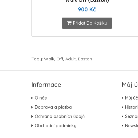
Walk Off (Easton)
900 Kč
Přidat Do Košíku
Tagy:
Walk
,
Off
,
Adult
,
Easton
Informace
Můj ú
O nás
Můj úč
Doprava a platba
Histor
Ochrana osobních údajů
Sezna
Obchodní podmínky
Newsle