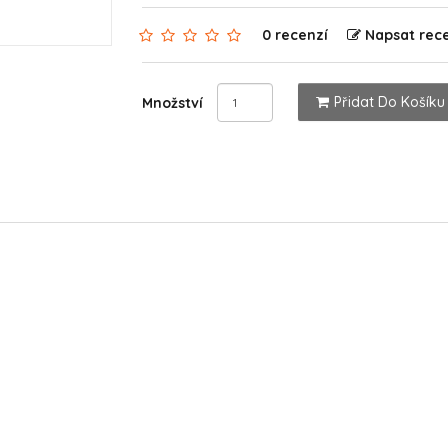
0 recenzí
Napsat rec
Přidat Do Košíku
Množství