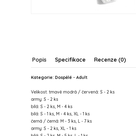
Popis
Specifikace
Recenze (0)
Kategorie: Dospělé - Adult
Velikost: tmavě modrá / červená: S - 2 ks
army: S - 2 ks
bílá: S - 2 ks, M - 4 ks
bílá: S - 1 ks, M - 4 ks, XL - 1 ks
černá / černá: M - 3 ks, L - 7 ks
army: S - 2 ks, XL - 1 ks
bílá: S - 2 ks, M - 5 ks, L - 1 ks