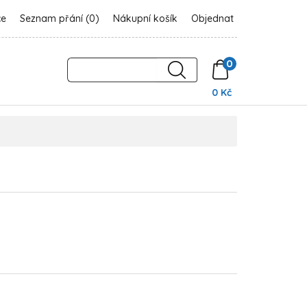
ce
Seznam přání (0)
Nákupní košík
Objednat
0
0 Kč