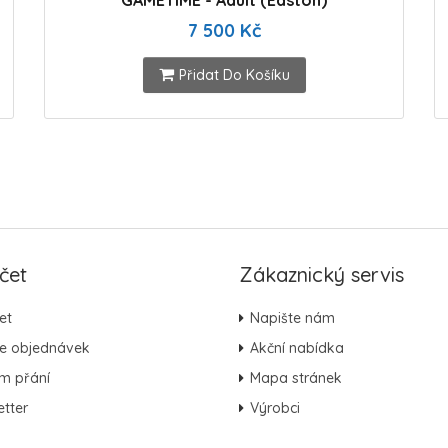
GAMETIME - Adult (Easton)
7 500 Kč
Přidat Do Košíku
čet
Zákaznický servis
et
Napište nám
ie objednávek
Akční nabídka
m přání
Mapa stránek
tter
Výrobci