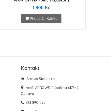
Walk Off NX - Adult (Easton)
1 300 Kč
Přidat Do Košíku
Kontakt
Arrows Store s.r.o.
Areál ARROWS, Průběžná 6178/2,
Ostrava
723 890 097