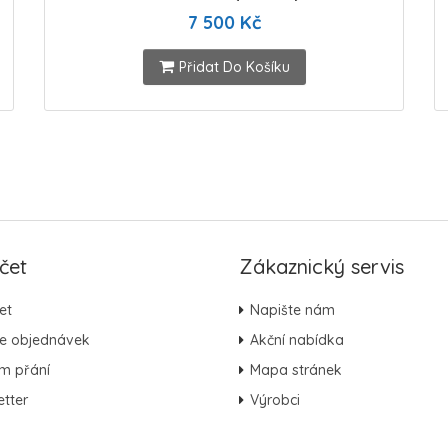
7 500 Kč
Přidat Do Košíku
čet
Zákaznický servis
et
Napište nám
ie objednávek
Akční nabídka
m přání
Mapa stránek
tter
Výrobci