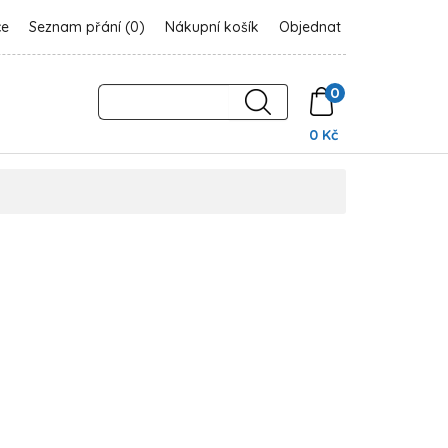
ce
Seznam přání (0)
Nákupní košík
Objednat
0
0 Kč