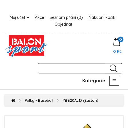
Můj účet
Akce
Seznam přání (0)
Nákupní košík
Objednat
0
0 Kč
Kategorie
Pálky - Baseball
YBB20AL13 (Easton)