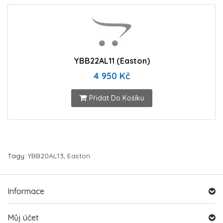
YBB22AL11 (Easton)
4 950 Kč
Přidat Do Košíku
Tagy:
YBB20AL13
,
Easton
Informace
Můj účet