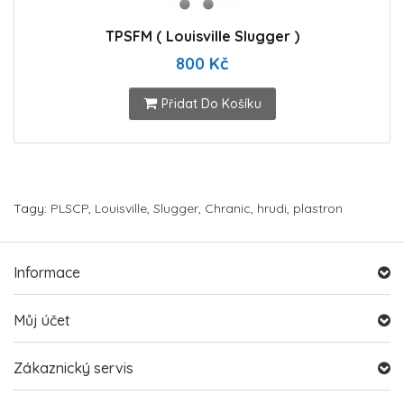
TPSFM ( Louisville Slugger )
800 Kč
Přidat Do Košíku
Tagy:
PLSCP
,
Louisville
,
Slugger
,
Chranic
,
hrudi
,
plastron
Informace
Můj účet
Zákaznický servis