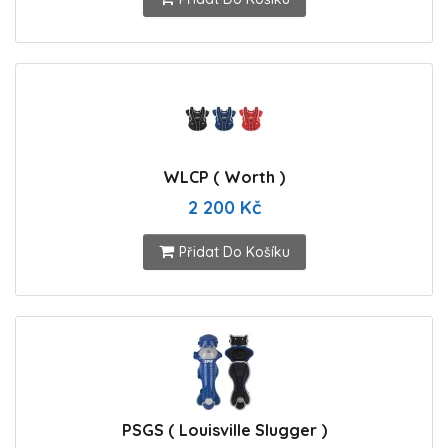
WLCP ( Worth )
2 200 Kč
Přidat Do Košíku
PSGS ( Louisville Slugger )