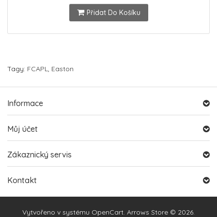
Přidat Do Košíku
Tagy:
FCAPL
,
Easton
Informace
Můj účet
Zákaznický servis
Kontakt
Vytvořeno v systému
OpenCart
. Arrows Store © 2026.