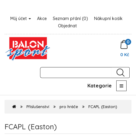
Můj účet
Akce
Seznam přání (0)
Nákupní košík
Objednat
0
0 Kč
Kategorie
Příslušenství
pro hráče
FCAPL (Easton)
FCAPL (Easton)