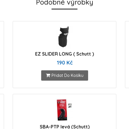
Podobné výrobky
EZ SLIDER LONG ( Schutt )
190 Kč
Přidat Do Košíku
SBA-PTP levá (Schutt)