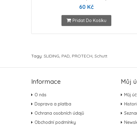
60 Kč
Přidat Do Košíku
Tagy:
SLIDING
,
PAD
,
PROTECH
,
Schutt
Informace
Můj ú
O nás
Můj úč
Doprava a platba
Histor
Ochrana osobních údajů
Sezna
Obchodní podmínky
Newsle