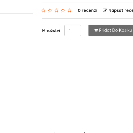
0 recenzí
Napsat rec
Přidat Do Košíku
Množství