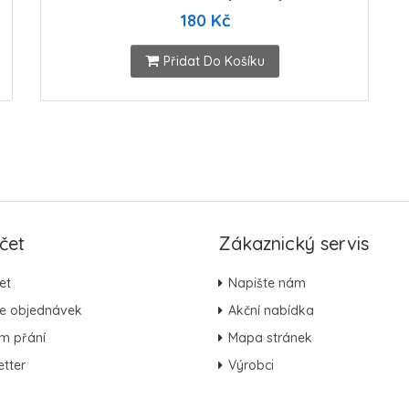
180 Kč
Přidat Do Košíku
čet
Zákaznický servis
et
Napište nám
ie objednávek
Akční nabídka
m přání
Mapa stránek
tter
Výrobci