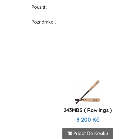
Použití :
Poznámka :
243MBS ( Rawlings )
3 200 Kč
Přidat Do Košíku