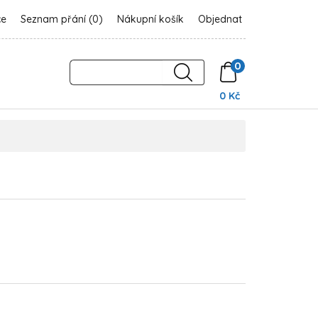
ce
Seznam přání (0)
Nákupní košík
Objednat
0
0 Kč