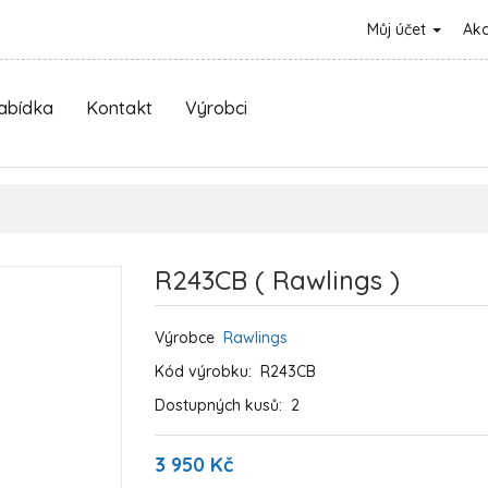
Můj účet
Ak
nabídka
Kontakt
Výrobci
R243CB ( Rawlings )
Výrobce
Rawlings
Kód výrobku:
R243CB
Dostupných kusů:
2
3 950 Kč