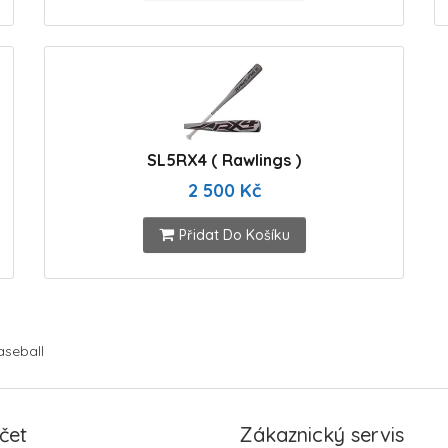
SL5RX4 ( Rawlings )
2 500 Kč
Přidat Do Košíku
aseball
čet
Zákaznický servis