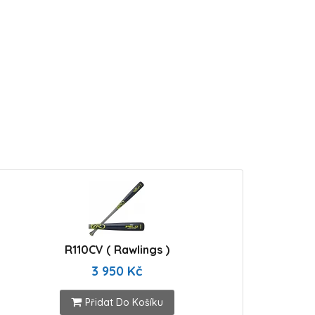
R110CV ( Rawlings )
3 950 Kč
Přidat Do Košíku