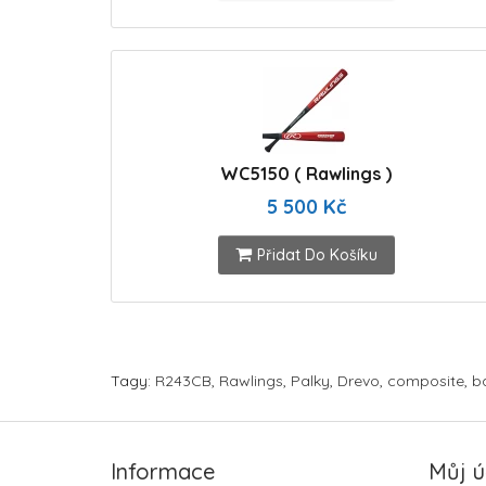
WC5150 ( Rawlings )
5 500 Kč
Přidat Do Košíku
Tagy:
R243CB
,
Rawlings
,
Palky
,
Drevo
,
composite
,
b
Informace
Můj ú