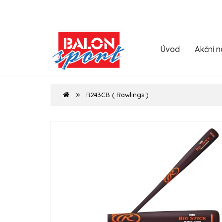
Úvod
Akční 
R243CB ( Rawlings )