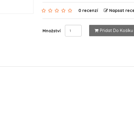
0 recenzí
Napsat rec
Přidat Do Košíku
Množství