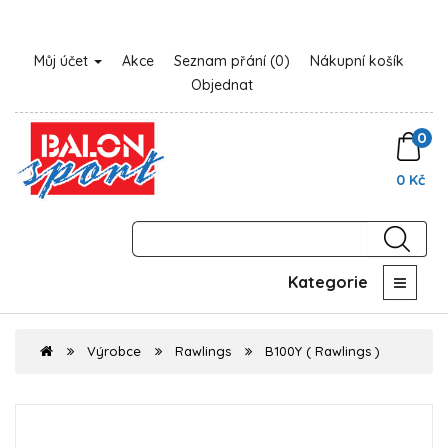
Můj účet
Akce
Seznam přání (0)
Nákupní košík
Objednat
0
0 Kč
Kategorie
Výrobce
Rawlings
B100Y ( Rawlings )