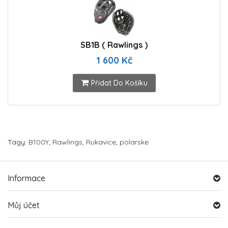
SB1B ( Rawlings )
1 600 Kč
Přidat Do Košíku
Tagy:
B100Y
,
Rawlings
,
Rukavice
,
polarske
Informace
Můj účet