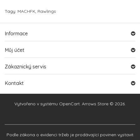
Tagy:
MACHFK
,
Rawlings
Informace
Můj účet
Zákaznický servis
Kontakt
Vytvořeno v systému
OpenCart
. Arrows Store © 2026.
Podle zákona o evidenci tržeb je prodávající povinen vystavit