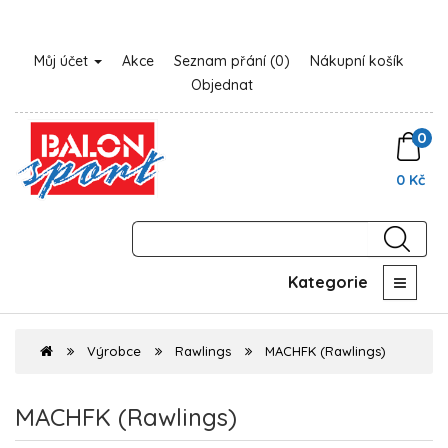
Můj účet
Akce
Seznam přání (0)
Nákupní košík
Objednat
0
0 Kč
Kategorie
Výrobce
Rawlings
MACHFK (Rawlings)
MACHFK (Rawlings)