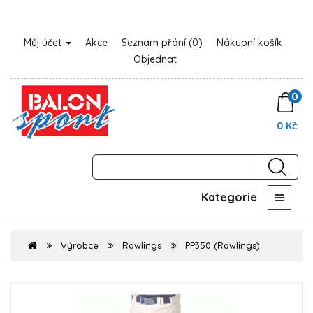
Můj účet
Akce
Seznam přání (0)
Nákupní košík
Objednat
0
0 Kč
Kategorie
Výrobce
Rawlings
PP350 (Rawlings)