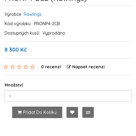
Výrobce
Rawlings
Kód výrobku:
PRONP4-2CB
Dostupných kusů:
Vyprodáno
8 300 Kč
0 recenzí
Napsat recenzi
Množství
Přidat Do Košíku