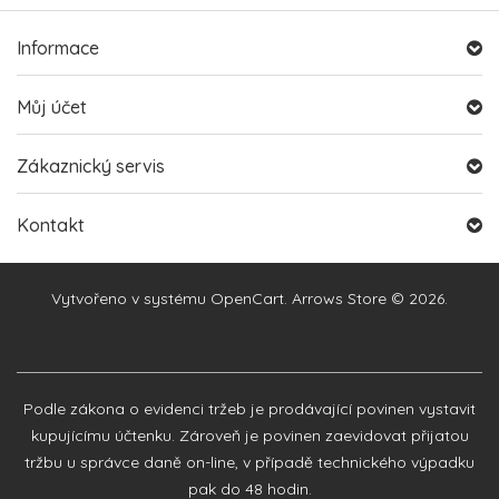
Informace
Můj účet
Zákaznický servis
Kontakt
Vytvořeno v systému
OpenCart
. Arrows Store © 2026.
Podle zákona o evidenci tržeb je prodávající povinen vystavit
kupujícímu účtenku. Zároveň je povinen zaevidovat přijatou
tržbu u správce daně on-line, v případě technického výpadku
pak do 48 hodin.