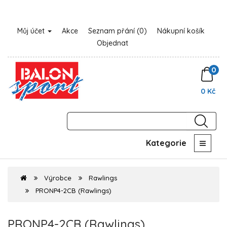
Můj účet
Akce
Seznam přání (0)
Nákupní košík
Objednat
0
0 Kč
Kategorie
Výrobce
Rawlings
PRONP4-2CB (Rawlings)
PRONP4-2CB (Rawlings)