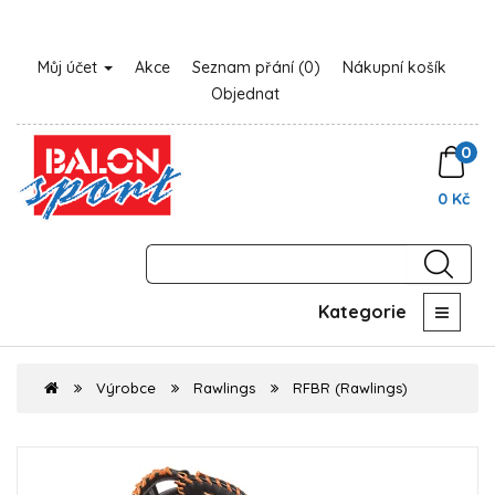
Můj účet
Akce
Seznam přání (0)
Nákupní košík
Objednat
0
0 Kč
Kategorie
Výrobce
Rawlings
RFBR (Rawlings)