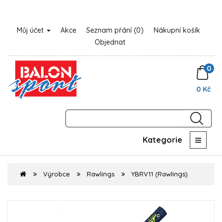
Můj účet
Akce
Seznam přání (0)
Nákupní košík
Objednat
0
0 Kč
Kategorie
Výrobce
Rawlings
YBRV11 (Rawlings)