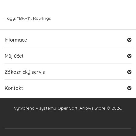
Tagy:
YBRV11
,
Rawlings
Informace
Můj účet
Zákaznický servis
Kontakt
Vytvořeno v systému
OpenCart
. Arrows Store © 2026.