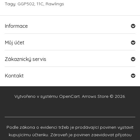
Tagy:
GGP502
,
11C
,
Rawlings
Informace
Můj účet
Zákaznický servis
Kontakt
Vytvořeno v systému
OpenCart
. Arrows Store © 2026.
Podle zákona o evidenci tržeb je prodávající povinen vystavit
kupujícímu účtenku. Zároveň je povinen zaevidovat přijatou