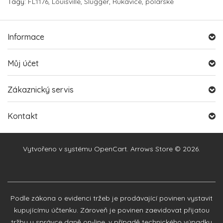
Tagy:
FL1176
,
Louisville
,
Slugger
,
Rukavice
,
polarske
Informace
Můj účet
Zákaznický servis
Kontakt
Vytvořeno v systému
OpenCart
. Arrows Store © 2026.
Podle zákona o evidenci tržeb je prodávající povinen vystavit
kupujícímu účtenku. Zároveň je povinen zaevidovat přijatou
tržbu u správce daně on-line, v případě technického výpadku