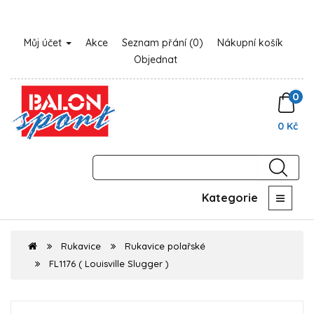
Můj účet
Akce
Seznam přání (0)
Nákupní košík
Objednat
0
0 Kč
Kategorie
Rukavice
Rukavice polařské
FL1176 ( Louisville Slugger )