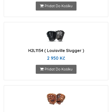
Přidat Do Košíku
H2L1154 ( Louisville Slugger )
2 950 Kč
Přidat Do Košíku