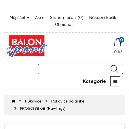
Můj účet
Akce
Seznam přání (0)
Nákupní košík
Objednat
0
0 Kč
Kategorie
Rukavice
Rukavice polařské
PRO568SB-3B (Rawlings)