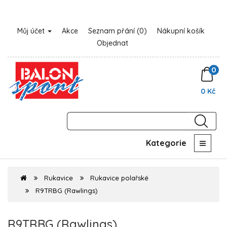
Můj účet
Akce
Seznam přání (0)
Nákupní košík
Objednat
0
0 Kč
Kategorie
Rukavice
Rukavice polařské
R9TRBG (Rawlings)
R9TRBG (Rawlings)