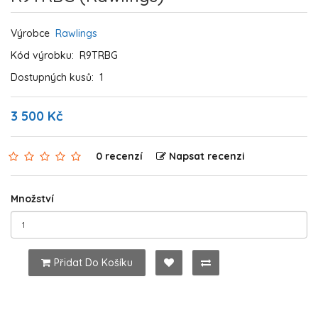
Výrobce
Rawlings
Kód výrobku:
R9TRBG
Dostupných kusů:
1
3 500 Kč
0 recenzí
Napsat recenzi
Množství
Přidat Do Košíku