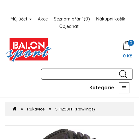
Můj účet
Akce
Seznam přání (0)
Nákupní košík
Objednat
0
0 Kč
Kategorie
Rukavice
ST1250FP (Rawlings)