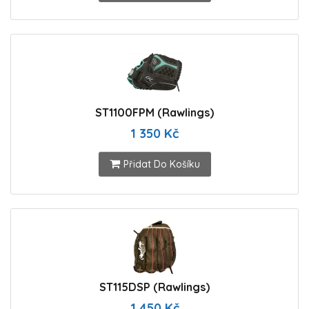
ST1100FPM (Rawlings)
1 350 Kč
Přidat Do Košíku
ST115DSP (Rawlings)
1 450 Kč