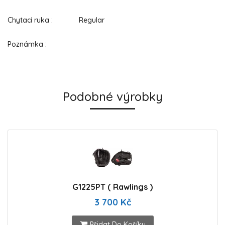
Chytací ruka : Regular
Poznámka :
Podobné výrobky
G1225PT ( Rawlings )
3 700 Kč
Přidat Do Košíku