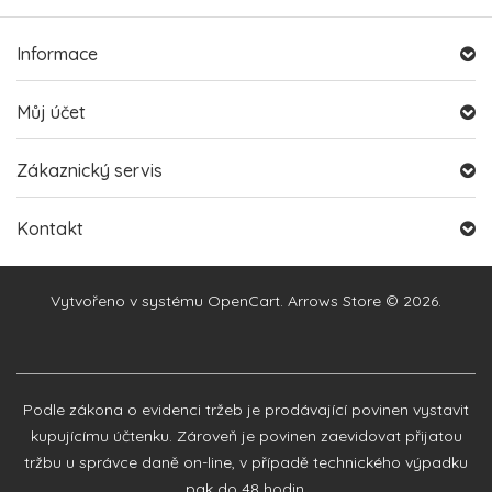
Informace
Můj účet
Zákaznický servis
Kontakt
Vytvořeno v systému
OpenCart
. Arrows Store © 2026.
Podle zákona o evidenci tržeb je prodávající povinen vystavit
kupujícímu účtenku. Zároveň je povinen zaevidovat přijatou
tržbu u správce daně on-line, v případě technického výpadku
pak do 48 hodin.