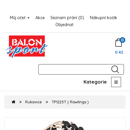
Můj účet
Akce
Seznam přání (0)
Nákupní košík
Objednat
0
0 Kč
Kategorie
Rukavice
TP1225T ( Rawlings )