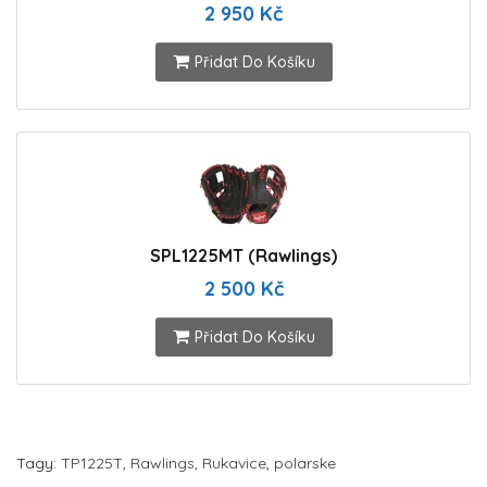
2 950 Kč
Přidat Do Košíku
SPL1225MT (Rawlings)
2 500 Kč
Přidat Do Košíku
Tagy:
TP1225T
,
Rawlings
,
Rukavice
,
polarske