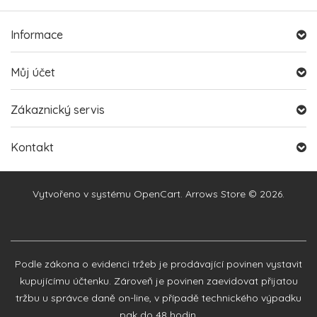
Informace
Můj účet
Zákaznický servis
Kontakt
Vytvořeno v systému
OpenCart
. Arrows Store © 2026.
Podle zákona o evidenci tržeb je prodávající povinen vystavit
kupujícímu účtenku. Zároveň je povinen zaevidovat přijatou
tržbu u správce daně on-line, v případě technického výpadku
pak do 48 hodin.