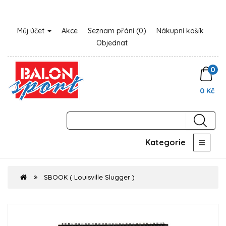
Můj účet
Akce
Seznam přání (0)
Nákupní košík
Objednat
0
0 Kč
Kategorie
SBOOK ( Louisville Slugger )