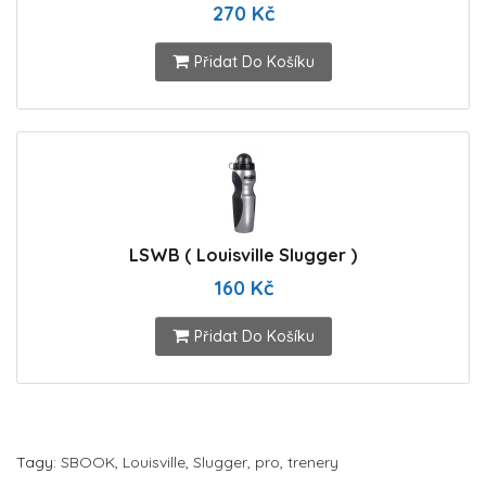
270 Kč
Přidat Do Košíku
LSWB ( Louisville Slugger )
160 Kč
Přidat Do Košíku
Tagy:
SBOOK
,
Louisville
,
Slugger
,
pro
,
trenery