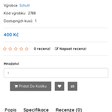
Výrobce
Schutt
Kód výrobku:
2788
Dostupných kusů:
1
400 Kč
0 recenzí
Napsat recenzi
Množství
Přidat Do Košíku
Popis
Specifikace
Recenze (0)