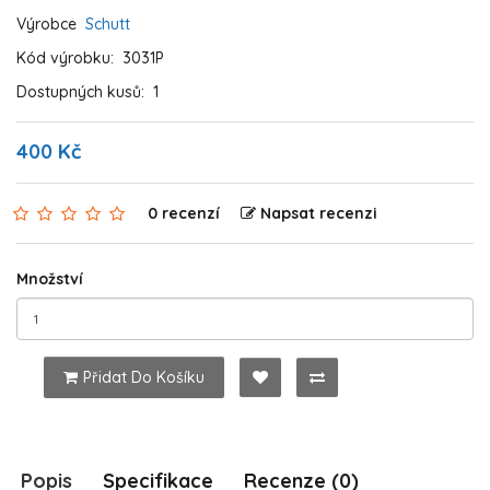
Výrobce
Schutt
Kód výrobku:
3031P
Dostupných kusů:
1
400 Kč
0 recenzí
Napsat recenzi
Množství
Přidat Do Košíku
Popis
Specifikace
Recenze (0)