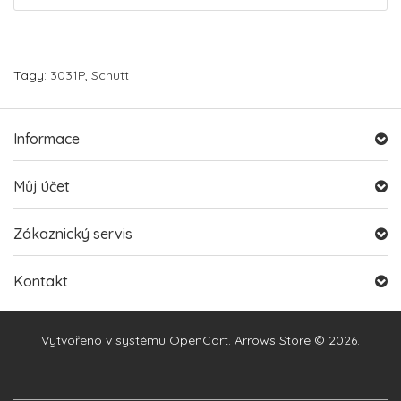
Tagy:
3031P
,
Schutt
Informace
Můj účet
Zákaznický servis
Kontakt
Vytvořeno v systému
OpenCart
. Arrows Store © 2026.