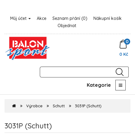
Můj účet
Akce
Seznam přání (0)
Nákupní košík
Objednat
0
0 Kč
Kategorie
Výrobce
Schutt
3031P (Schutt)
3031P (Schutt)