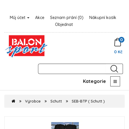
Můj účet
Akce
Seznam přání (0)
Nákupní košík
Objednat
0
0 Kč
Kategorie
Výrobce
Schutt
SEB-BTP ( Schutt )