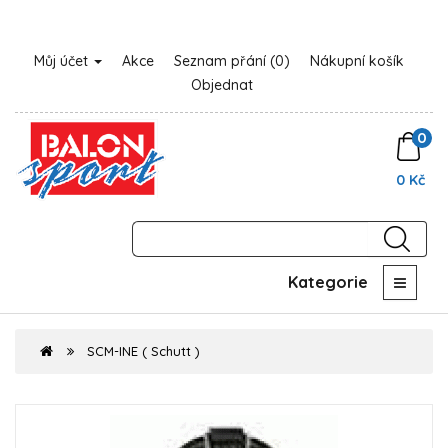
Můj účet
Akce
Seznam přání (0)
Nákupní košík
Objednat
0
0 Kč
Kategorie
SCM-INE ( Schutt )