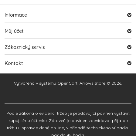
Informace
Můj účet
Zákaznický servis
Kontakt
Vytvořeno v systému
OpenCart
. Arrows Store © 2026.
Podle zákona o evidenci tržeb je prodávající povinen vystavit
kupujícímu účtenku. Zároveň je povinen zaevidovat přijatou
tržbu u správce daně on-line, v případě technického výpadku
pak do 48 hodin.