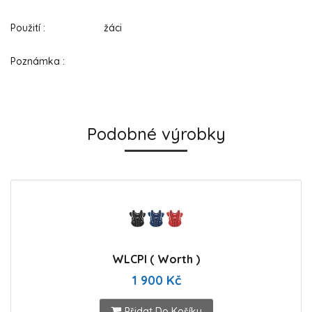
Použití : žáci
Poznámka :
Podobné výrobky
WLCPI ( Worth )
1 900 Kč
Přidat Do Košíku